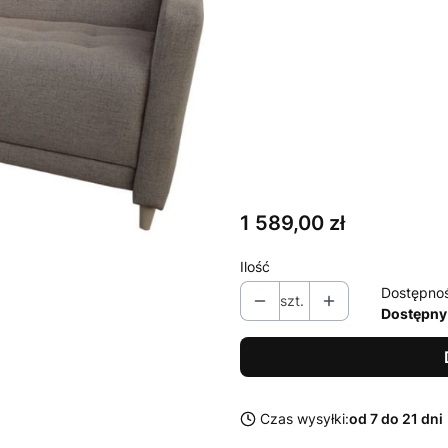
Wybierz
*
Wybierz tkaninę
Wybierz
Numer koloru i inne informacje
Cena
1 589,00 zł
Ilość
Dostępno
szt.
Dostępny
Czas wysyłki:
od 7 do 21 dni