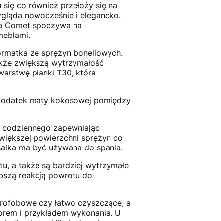
się co również przełoży się na
ygląda nowocześnie i elegancko.
lka Comet spoczywa na
meblami.
ormatka ze sprężyn bonellowych.
akże zwiększą wytrzymałość
warstwę pianki T30, która
 dodatek maty kokosowej pomiędzy
ia codziennego zapewniając
większej powierzchni sprężyn co
salka ma być używana do spania.
, a także są bardziej wytrzymałe
ybszą reakcją powrotu do
drofobowe czy łatwo czyszczące, a
zorem i przykładem wykonania. U