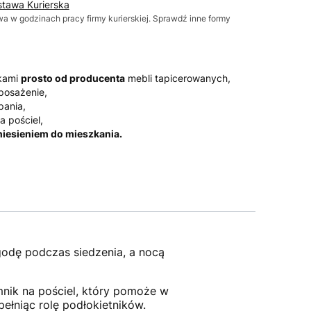
stawa Kurierska
wa w godzinach pracy firmy kurierskiej. Sprawdź inne formy
okami
prosto od producenta
mebli tapicerowanych,
posażenie,
pania,
a pościel,
iesieniem do mieszkania.
godę podczas siedzenia, a nocą
nik na pościel, który pomoże w
ełniąc rolę podłokietników.