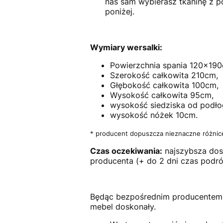
nas sam wybierasz tkaninę z po
poniżej.
Wymiary wersalki:
Powierzchnia spania 120x19
Szerokość całkowita 210cm,
Głębokość całkowita 100cm,
Wysokość całkowita 95cm,
wysokość siedziska od podło
wysokość nóżek 10cm.
* producent dopuszcza nieznaczne różni
Czas oczekiwania:
najszybsza dos
producenta (+ do 2 dni czas podr
Będąc bezpośrednim producentem
mebel doskonały.