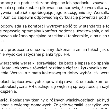
dporę dla poduszek zapobiegając ich spadaniu i zsuwaniu 
chnia spania została pikowana co sprawia, że wersalka w
tywnia materiał zapobiegając jego rozciąganiu się. Wersa
 10cm co zapewni odpowiednią cyrkulację powietrza pod 
 odpowiada za komfort i wytrzymałość to w standardzie f
e zapewnią optymalny komfort podczas użytkowania, a t
owych ułożono specjalne przekładki tapicerskie, a na nich 
ia.
to u producenta umożliwiamy dokonania zmian takich jak
ie wysokoelastycznej pianki typu HR.
wierzchnię wersalki sprawiając, że będzie lepsza do span
. Mata kokosowa również rozkłada ciężar użytkownika na 
bla. Wersalka z matą kokosową to dobry wybór jeśli wer
lach tapicerowanych zapewniają również uczucie komfortu
sokoelastyczna HR cechuje się większą sprężystością i sz
ciążenia.
ność.
Posiadamy tkaniny o różnych właściwościach jak hy
rapania zwierząt domowych. Zdjęcie wersalki jest tylko w