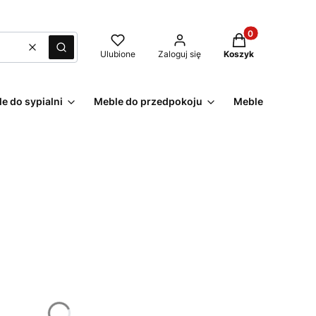
Produkty w kosz
Wyczyść
Szukaj
Ulubione
Zaloguj się
Koszyk
e do sypialni
Meble do przedpokoju
Meble ogrodowe
żnić się ceną