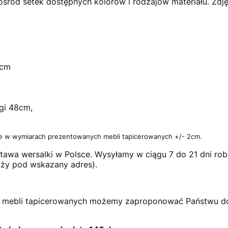
śród setek dostępnych kolorów i rodzajów materiału. Zdjęc
0cm
gi 48cm,
ce w wymiarach prezentowanych mebli tapicerowanych +/- 2cm.
tawa wersalki w Polsce. Wysyłamy w ciągu 7 do 21 dni ro
óży pod wskazany adres).
 mebli tapicerowanych możemy zaproponować Państwu d