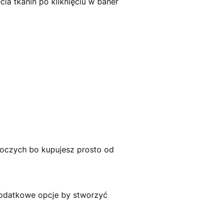
ia tkanin po kliknięciu w baner
boczych bo kupujesz prosto od
odatkowe opcje by stworzyć