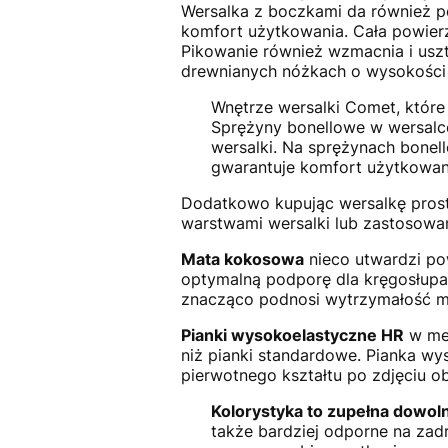
Wersalka z boczkami da również po
komfort użytkowania. Cała powierz
Pikowanie również wzmacnia i usz
drewnianych nóżkach o wysokości
Wnętrze wersalki Comet, które
Sprężyny bonellowe w wersalc
wersalki. Na sprężynach bonell
gwarantuje komfort użytkowan
Dodatkowo kupując wersalkę pros
warstwami wersalki lub zastosowan
Mata kokosowa
nieco utwardzi po
optymalną podporę dla kręgosłupa
znacząco podnosi wytrzymałość me
Pianki wysokoelastyczne HR
w meb
niż pianki standardowe. Pianka wy
pierwotnego kształtu po zdjęciu ob
Kolorystyka to zupełna dowol
także bardziej odporne na zad