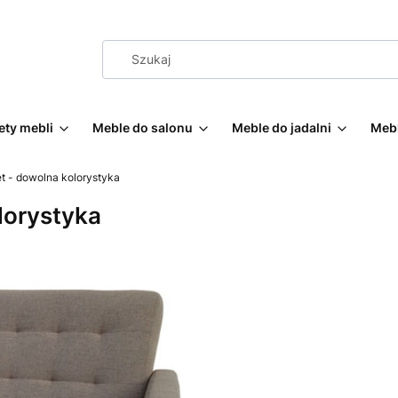
ty mebli
Meble do salonu
Meble do jadalni
Mebl
t - dowolna kolorystyka
lorystyka
Wybierz wariant produktu:
Poszczególne warianty mogą ró
*
Rodzaj wypełnienia
Wybierz
*
Poduszki dekoracyjne