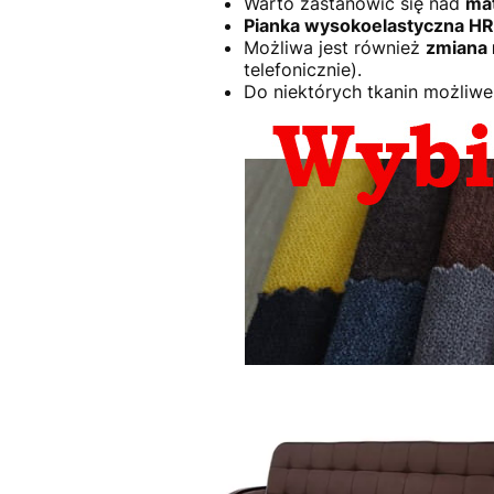
Warto zastanowić się nad
mat
Pianka wysokoelastyczna H
Możliwa jest również
zmiana
telefonicznie).
Do niektórych tkanin możliwe