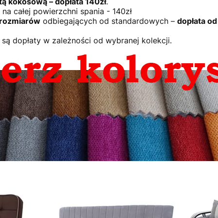
ą kokosową – dopłata 140zł
.
R
na całej powierzchni spania - 140zł
 rozmiarów
odbiegających od standardowych –
dopłata o
 są dopłaty w zależności od wybranej kolekcji.