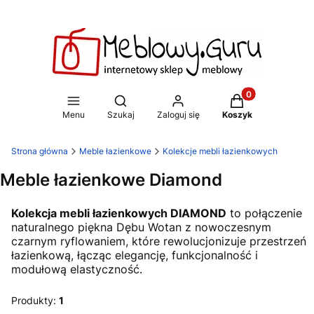
Produkty w koszy
Otwórz wyszukiwarkę
Menu
Szukaj
Zaloguj się
Koszyk
Strona główna
Meble łazienkowe
Kolekcje mebli łazienkowych
Meble łazienkowe Diamond
Kolekcja mebli łazienkowych DIAMOND
to połączenie
naturalnego piękna Dębu Wotan z nowoczesnym
czarnym ryflowaniem, które rewolucjonizuje przestrzeń
łazienkową, łącząc elegancję, funkcjonalność i
modułową elastyczność.
Produkty:
1