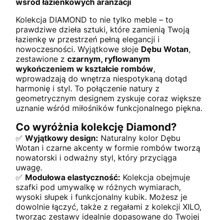
wśród łazienkowych aranżacji
Kolekcja DIAMOND to nie tylko meble – to
prawdziwe dzieła sztuki, które zamienią Twoją
łazienkę w przestrzeń pełną elegancji i
nowoczesności. Wyjątkowe słoje
Dębu Wotan
,
zestawione z
czarnym, ryflowanym
wykończeniem w kształcie rombów
,
wprowadzają do wnętrza niespotykaną dotąd
harmonię i styl. To połączenie natury z
geometrycznym designem zyskuje coraz większe
uznanie wśród miłośników funkcjonalnego piękna.
Co wyróżnia kolekcję Diamond?
✅
Wyjątkowy design:
Naturalny kolor Dębu
Wotan i czarne akcenty w formie rombów tworzą
nowatorski i odważny styl, który przyciąga
uwagę.
✅
Modułowa elastyczność:
Kolekcja obejmuje
szafki pod umywalkę w różnych wymiarach,
wysoki słupek i funkcjonalny kubik. Możesz je
dowolnie łączyć, także z regałami z kolekcji XILO,
tworząc zestawy idealnie dopasowane do Twojej