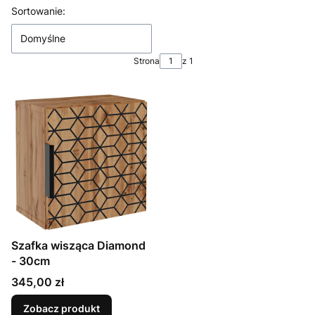
Lista produktów
Sortowanie:
Domyślne
Strona
z 1
Szafka wisząca Diamond
- 30cm
Cena
345,00 zł
Zobacz produkt