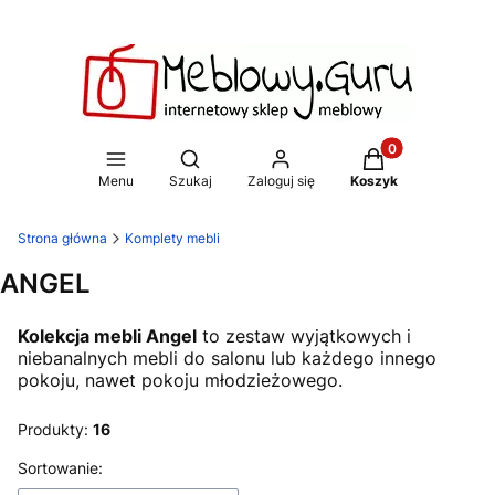
Produkty w koszy
Otwórz wyszukiwarkę
Menu
Szukaj
Zaloguj się
Koszyk
Strona główna
Komplety mebli
ANGEL
Kolekcja mebli Angel
to zestaw wyjątkowych i
niebanalnych mebli do salonu lub każdego innego
pokoju, nawet pokoju młodzieżowego.
Produkty:
16
Lista produktów
Sortowanie: