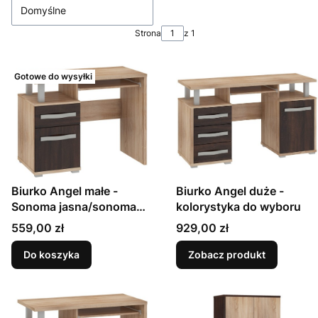
Domyślne
Strona
z 1
Gotowe do wysyłki
Biurko Angel małe -
Biurko Angel duże -
Sonoma jasna/sonoma
kolorystyka do wyboru
ciemna
Cena
Cena
559,00 zł
929,00 zł
Do koszyka
Zobacz produkt