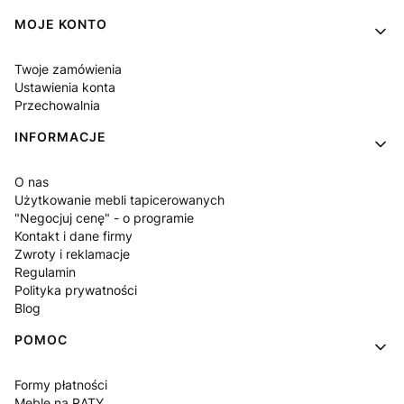
Linki w stopce
MOJE KONTO
Twoje zamówienia
Ustawienia konta
Przechowalnia
INFORMACJE
O nas
Użytkowanie mebli tapicerowanych
"Negocjuj cenę" - o programie
Kontakt i dane firmy
Zwroty i reklamacje
Regulamin
Polityka prywatności
Blog
POMOC
Formy płatności
Meble na RATY