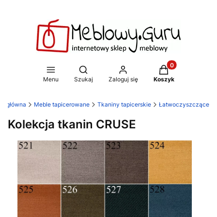
Produkty w koszy
Otwórz wyszukiwarkę
Menu
Szukaj
Zaloguj się
Koszyk
na główna
Meble tapicerowane
Tkaniny tapicerskie
Łatwoczyszczące
Kolekcja tkanin CRUSE