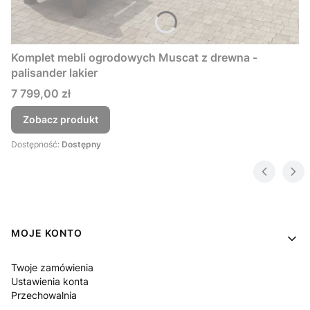
Komplet mebli ogrodowych Muscat z drewna -
palisander lakier
Cena
7 799,00 zł
Zobacz produkt
Dostępność:
Dostępny
Linki w stopce
MOJE KONTO
Twoje zamówienia
Ustawienia konta
Przechowalnia