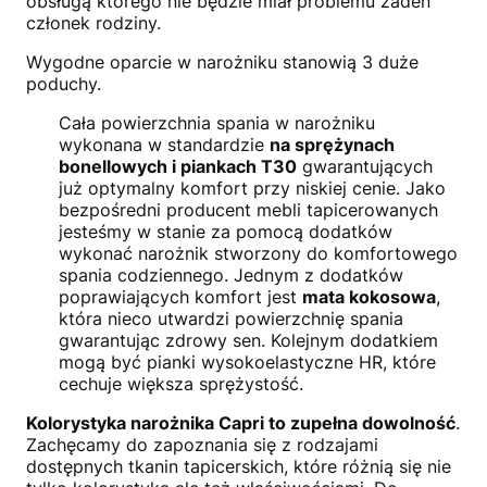
obsługą którego nie będzie miał problemu żaden
członek rodziny.
Wygodne oparcie w narożniku stanowią 3 duże
poduchy.
Cała powierzchnia spania w narożniku
wykonana w standardzie
na sprężynach
bonellowych i piankach T30
gwarantujących
już optymalny komfort przy niskiej cenie. Jako
bezpośredni producent mebli tapicerowanych
jesteśmy w stanie za pomocą dodatków
wykonać narożnik stworzony do komfortowego
spania codziennego. Jednym z dodatków
poprawiających komfort jest
mata kokosowa
,
która nieco utwardzi powierzchnię spania
gwarantując zdrowy sen. Kolejnym dodatkiem
mogą być pianki wysokoelastyczne HR, które
cechuje większa sprężystość.
Kolorystyka narożnika Capri to zupełna dowolność
.
Zachęcamy do zapoznania się z rodzajami
dostępnych tkanin tapicerskich, które różnią się nie