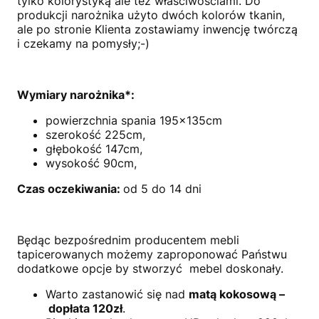
tylko kolorystyką ale też właściwościami. Do
produkcji narożnika użyto dwóch kolorów tkanin,
ale po stronie Klienta zostawiamy inwencję twórczą
i czekamy na pomysły;-)
Wymiary narożnika*:
powierzchnia spania 195x135cm
szerokość 225cm,
głębokość 147cm,
wysokość 90cm,
Czas oczekiwania:
od 5 do 14 dni
Będąc bezpośrednim producentem mebli
tapicerowanych możemy zaproponować Państwu
dodatkowe opcje by stworzyć mebel doskonały.
Warto zastanowić się nad
matą kokosową –
dopłata 120zł
.