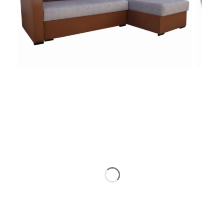
Wybierz wariant produktu:
Poszczególne warianty mogą różnić się ceną
*
Strona narożnika
Wybierz
*
Rodzaj wypełnienia
Wybierz
*
Wybierz tkaninę