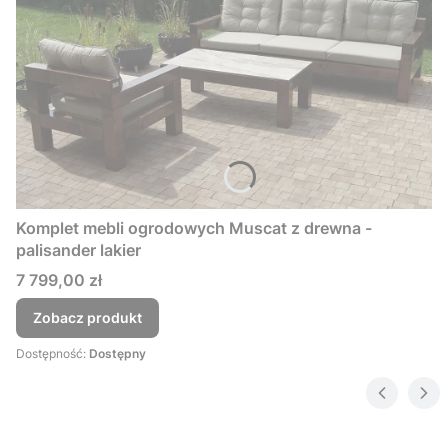
Komplet mebli ogrodowych Muscat z drewna -
palisander lakier
Cena
7 799,00 zł
Zobacz produkt
Dostępność:
Dostępny