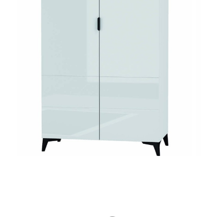
Wybierz wariant produktu:
Poszczególne warianty mogą różnić się ceną
Podświetlenie LED
Opcjonalne