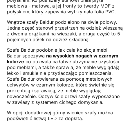
połyskiem. Korpus szafy stanowi biała płyta
meblowa - matowa, a jej fronty to twardy MDF z
połyskiem, który zapewnia wytrzymała folia PVC.
Wnętrze szafy Baldur podzielono na dwie połowy.
Jedna część stanowi przestrzeń na odzież wieszaną
z dwoma drążkami na wieszaki, a druga część to 5
pojemnych półek na odzież składaną.
Szafa Baldur podobnie jak cała kolekcja mebli
Baldur spoczywa
na wysokich nogach w czarnym
kolorze
co pozwala na łatwe utrzymanie czystości
pod meblami, a także sprawia, że meble wyglądają
lekko i smukle nie przytłaczając pomieszczenia.
Szafa Baldur otwierana za pomocą metalowych
uchwytów w czarnym kolorze, które świetnie się
prezentują i sprawiają, że meble wyglądają
nowocześnie. Oczywiście drzwi szafy wyposażono
w zawiasy z systemem cichego domykania.
W opcji dodatkowej górny wieniec szafy można
podświetlić listwą LED za dopłatą.