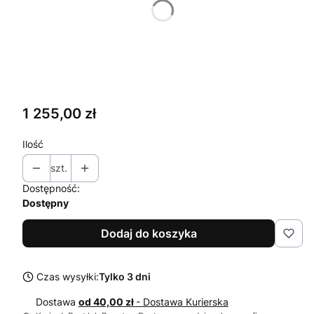
Wybierz
Negocjuj cenę. Wybierz opcję i obniż cenę
Opcjonalne
Wybierz
Cena
1 255,00 zł
Ilość
szt.
Dostępność:
Dostępny
Dodaj do koszyka
Czas wysyłki:
Tylko 3 dni
Dostawa
od 40,00 zł
- Dostawa Kurierska