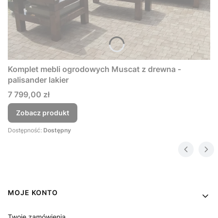
Komplet mebli ogrodowych Muscat z drewna -
palisander lakier
Cena
7 799,00 zł
Zobacz produkt
Dostępność:
Dostępny
Linki w stopce
MOJE KONTO
Twoje zamówienia