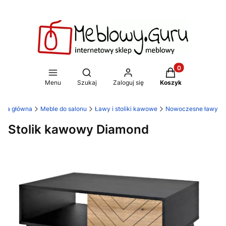
Produkty w koszy
Otwórz wyszukiwarkę
Menu
Szukaj
Zaloguj się
Koszyk
rona główna
Meble do salonu
Ławy i stoliki kawowe
Nowoczesne ławy
Stolik kawowy Diamond