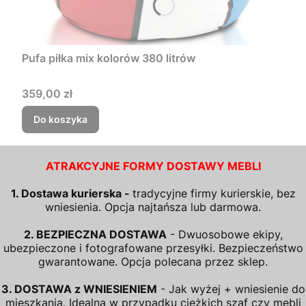
Pufa piłka mix kolorów 380 litrów
Cena
359,00 zł
Do koszyka
ATRAKCYJNE FORMY DOSTAWY MEBLI
1. Dostawa kurierska -
tradycyjne firmy kurierskie, bez
wniesienia. Opcja najtańsza lub darmowa.
2. BEZPIECZNA DOSTAWA
- Dwuosobowe ekipy,
ubezpieczone i fotografowane przesyłki. Bezpieczeństwo
gwarantowane. Opcja polecana przez sklep.
3. DOSTAWA z WNIESIENIEM
- Jak wyżej + wniesienie do
mieszkania. Idealna w przypadku ciężkich szaf czy mebli