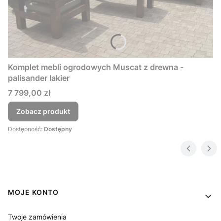
Komplet mebli ogrodowych Muscat z drewna -
palisander lakier
Cena
7 799,00 zł
Zobacz produkt
Dostępność:
Dostępny
Linki w stopce
MOJE KONTO
Twoje zamówienia