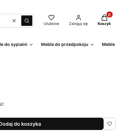
Produkty w kosz
Wyczyść
Szukaj
Ulubione
Zaloguj się
Koszyk
e do sypialni
Meble do przedpokoju
Meble ogrodowe
ść:
Dodaj do koszyka