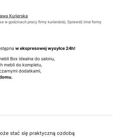
tawa Kurierska
wa w godzinach pracy firmy kurierskiej. Sprawdź inne formy
dostępna
w ekspresowej wysyłce 24h!
mebli Box idealna do salonu,
h mebli do kompletu,
z czarnymi dodatkami,
 domu.
może stać się praktyczną ozdobą