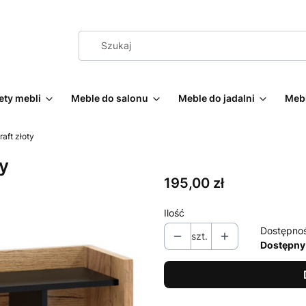
ty mebli
Meble do salonu
Meble do jadalni
Mebl
aft złoty
ty
Cena
195,00 zł
Ilość
Dostępno
szt.
Dostępny