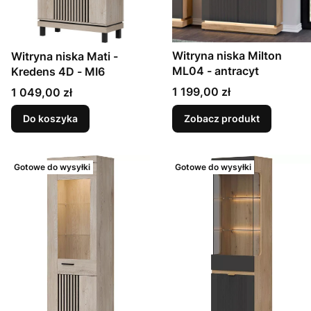
Witryna niska Milton
Witryna niska Mati -
ML04 - antracyt
Kredens 4D - MI6
Cena
Cena
1 199,00 zł
1 049,00 zł
Do koszyka
Zobacz produkt
Gotowe do wysyłki
Gotowe do wysyłki