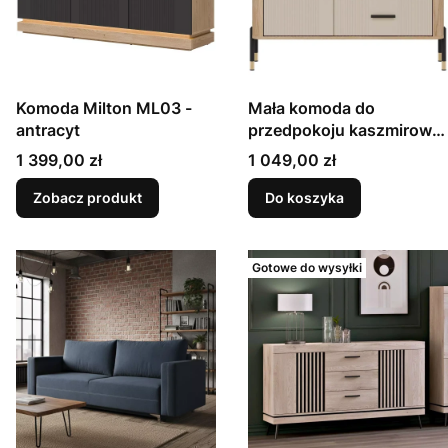
Komoda Milton ML03 -
Mała komoda do
antracyt
przedpokoju kaszmirowa
- Dante DT03
Cena
Cena
1 399,00 zł
1 049,00 zł
Zobacz produkt
Do koszyka
Gotowe do wysyłki