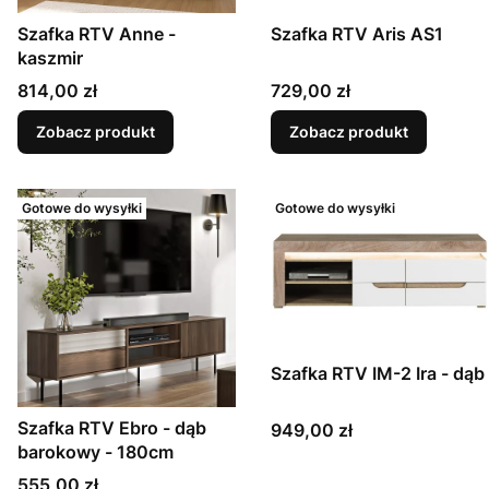
Szafka RTV Anne -
Szafka RTV Aris AS1
kaszmir
Cena
Cena
814,00 zł
729,00 zł
Zobacz produkt
Zobacz produkt
Gotowe do wysyłki
Gotowe do wysyłki
Szafka RTV IM-2 Ira - dąb
Szafka RTV Ebro - dąb
Cena
949,00 zł
barokowy - 180cm
Cena
555,00 zł