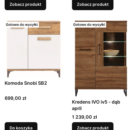
Zobacz produkt
Zobacz produkt
Gotowe do wysyłki
Gotowe do wysyłki
Komoda Snobi SB2
Cena
699,00 zł
Kredens IVO iv5 - dąb
april
Cena
1 239,00 zł
Do koszyka
Zobacz produkt