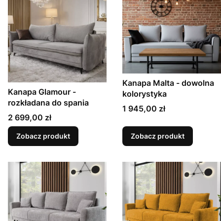
Kanapa Malta - dowolna
Kanapa Glamour -
kolorystyka
rozkładana do spania
Cena
1 945,00 zł
Cena
2 699,00 zł
Zobacz produkt
Zobacz produkt