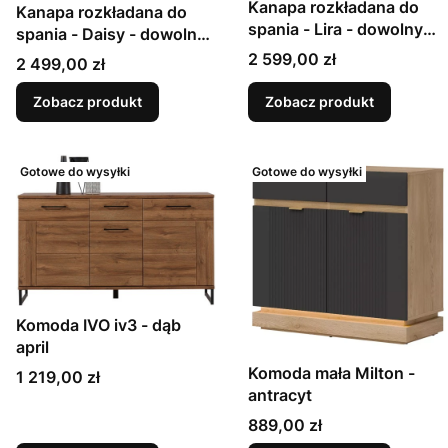
Kanapa rozkładana do
Kanapa rozkładana do
spania - Lira - dowolny
spania - Daisy - dowolny
kolor
kolor
Cena
2 599,00 zł
Cena
2 499,00 zł
Zobacz produkt
Zobacz produkt
Gotowe do wysyłki
Gotowe do wysyłki
Komoda IVO iv3 - dąb
april
Komoda mała Milton -
Cena
1 219,00 zł
antracyt
Cena
889,00 zł