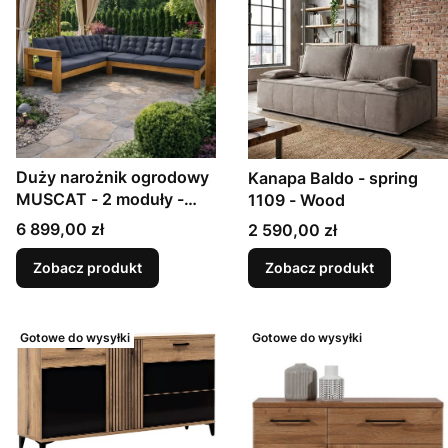
Duży narożnik ogrodowy
Kanapa Baldo - spring
MUSCAT - 2 moduły -
1109 - Wood
2B230 i 0B210
Cena
Cena
6 899,00 zł
2 590,00 zł
Zobacz produkt
Zobacz produkt
Gotowe do wysyłki
Gotowe do wysyłki