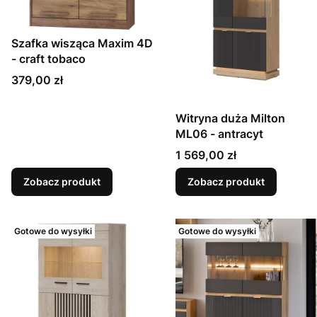
Szafka wisząca Maxim 4D
- craft tobaco
Cena
379,00 zł
Witryna duża Milton
ML06 - antracyt
Cena
1 569,00 zł
Zobacz produkt
Zobacz produkt
Gotowe do wysyłki
Gotowe do wysyłki