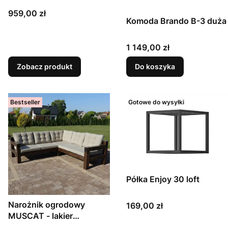
Cena
959,00 zł
Komoda Brando B-3 duża
Cena
1 149,00 zł
Zobacz produkt
Do koszyka
Bestseller
Gotowe do wysyłki
Półka Enjoy 30 loft
Narożnik ogrodowy
Cena
169,00 zł
MUSCAT - lakier
jachtowy - palisander