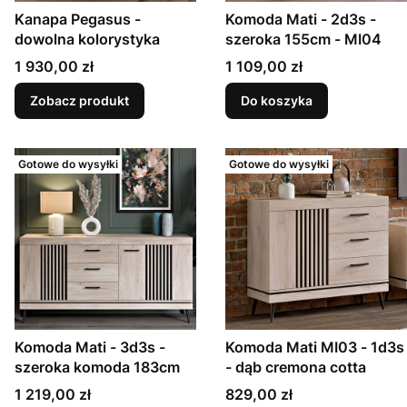
Kanapa Pegasus -
Komoda Mati - 2d3s -
dowolna kolorystyka
szeroka 155cm - MI04
Cena
Cena
1 930,00 zł
1 109,00 zł
Zobacz produkt
Do koszyka
Gotowe do wysyłki
Gotowe do wysyłki
Komoda Mati - 3d3s -
Komoda Mati MI03 - 1d3s
szeroka komoda 183cm
- dąb cremona cotta
Cena
Cena
1 219,00 zł
829,00 zł