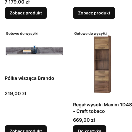
Cena
7 179,00 zł
Zobacz produkt
Zobacz produkt
Gotowe do wysyłki
Gotowe do wysyłki
Półka wisząca Brando
Cena
219,00 zł
Regał wysoki Maxim 1D4S
- Craft tobaco
Cena
669,00 zł
Zobacz produkt
Do koszyka