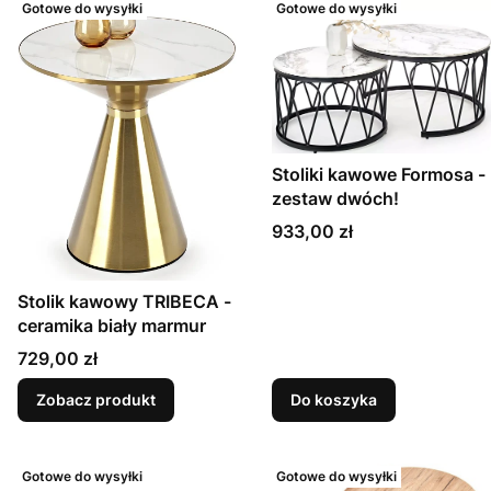
Gotowe do wysyłki
Gotowe do wysyłki
Stoliki kawowe Formosa -
zestaw dwóch!
Cena
933,00 zł
Stolik kawowy TRIBECA -
ceramika biały marmur
Cena
729,00 zł
Zobacz produkt
Do koszyka
Gotowe do wysyłki
Gotowe do wysyłki