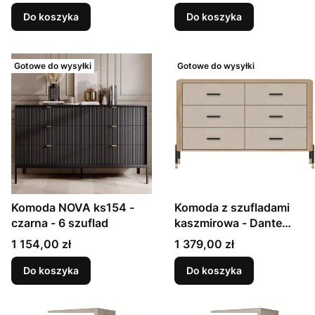
Do koszyka
Do koszyka
Gotowe do wysyłki
Gotowe do wysyłki
Komoda NOVA ks154 -
Komoda z szufladami
czarna - 6 szuflad
kaszmirowa - Dante
DT04 - 140cm
Cena
Cena
1 154,00 zł
1 379,00 zł
Do koszyka
Do koszyka