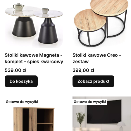
Stoliki kawowe Magneta -
Stoliki kawowe Oreo -
komplet - spiek kwarcowy
zestaw
Cena
Cena
539,00 zł
399,00 zł
Do koszyka
Zobacz produkt
Gotowe do wysyłki
Gotowe do wysyłki