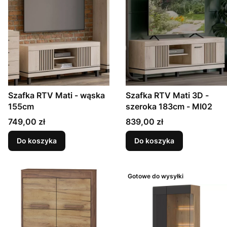
Szafka RTV Mati - wąska
Szafka RTV Mati 3D -
155cm
szeroka 183cm - MI02
Cena
Cena
749,00 zł
839,00 zł
Do koszyka
Do koszyka
Gotowe do wysyłki