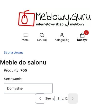
Produkty w koszy
Otwórz wyszukiwarkę
Menu
Szukaj
Zaloguj się
Koszyk
Strona główna
Meble do salonu
Produkty:
705
Lista produktów
Sortowanie:
Domyślne
Strona
z 12
Poprzednie produkty
Następne produkty