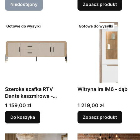
Niedostępny
Zobacz produkt
Gotowe do wysyłki
Gotowe do wysyłki
Szeroka szafka RTV
Witryna Ira IM6 - dąb
Dante kaszmirowa -
185,5cm
Cena
Cena
1 159,00 zł
1 219,00 zł
Do koszyka
Zobacz produkt