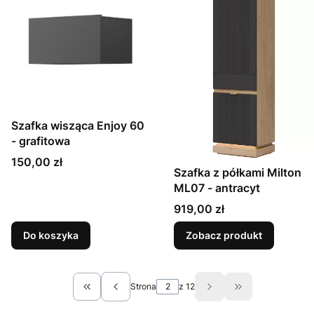
Szafka wisząca Enjoy 60
- grafitowa
Cena
150,00 zł
Szafka z półkami Milton
ML07 - antracyt
Cena
919,00 zł
Do koszyka
Zobacz produkt
Strona
z 12
Wróć do pierwszej strony z produktami
Przejdź do osta