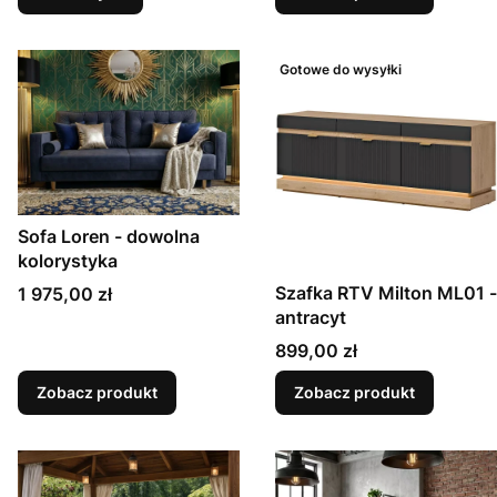
Gotowe do wysyłki
Sofa Loren - dowolna
kolorystyka
Szafka RTV Milton ML01 -
Cena
1 975,00 zł
antracyt
Cena
899,00 zł
Zobacz produkt
Zobacz produkt