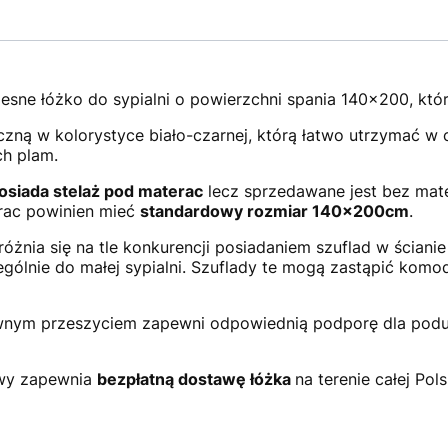
sne łóżko do sypialni o powierzchni spania 140x200, któr
zną w kolorystyce biało-czarnej, którą łatwo utrzymać w 
h plam.
osiada stelaż pod materac
lecz sprzedawane jest bez mat
rac powinien mieć
standardowy rozmiar 140x200cm
.
żnia się na tle konkurencji posiadaniem szuflad w ścianie
gólnie do małej sypialni. Szuflady te mogą zastąpić komo
wnym przeszyciem zapewni odpowiednią podporę dla pod
owy zapewnia
bezpłatną dostawę łóżka
na terenie całej Pols