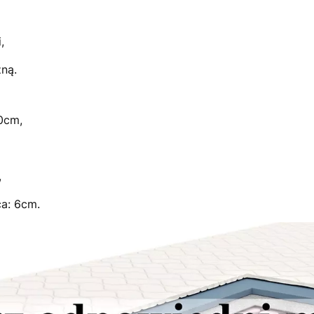
,
zną.
0cm,
,
a: 6cm.