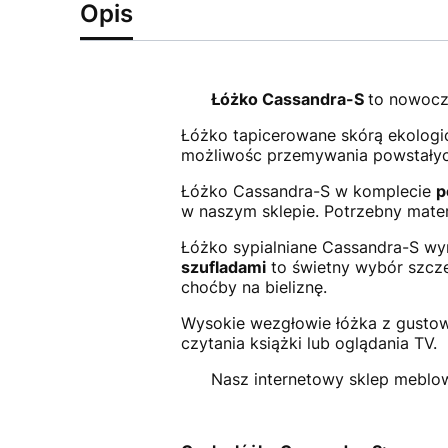
Opis
Łóżko Cassandra-S
to nowocze
Łóżko tapicerowane skórą ekologic
możliwośc przemywania powstałyc
Łóżko Cassandra-S w komplecie
p
w naszym sklepie. Potrzebny mate
Łóżko sypialniane Cassandra-S wyró
szufladami
to świetny wybór szcze
choćby na bieliznę.
Wysokie wezgłowie łóżka z gusto
czytania książki lub oglądania TV.
Nasz internetowy sklep mebl