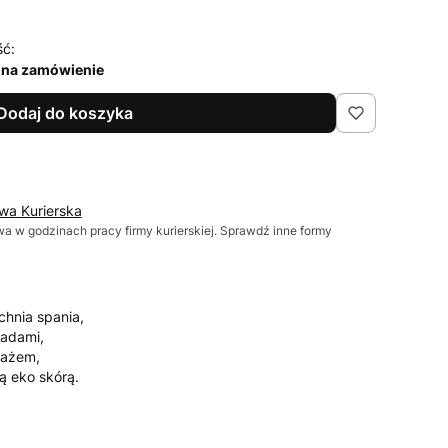
ść:
 na zamówienie
Dodaj do koszyka
wa Kurierska
wa w godzinach pracy firmy kurierskiej. Sprawdź inne formy
hnia spania,
ladami,
lażem,
ą eko skórą.