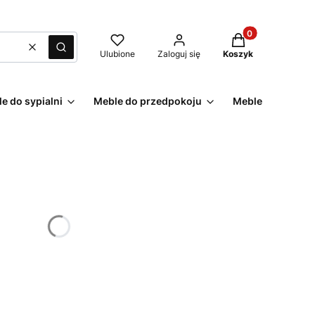
Produkty w kosz
Wyczyść
Szukaj
Ulubione
Zaloguj się
Koszyk
e do sypialni
Meble do przedpokoju
Meble ogrodowe
żnić się ceną
alne