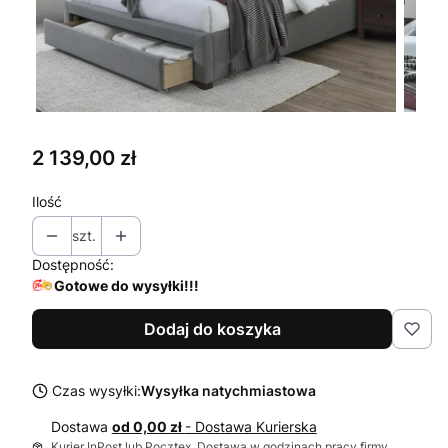
Cena
2 139,00 zł
Ilość
szt.
Dostępność:
Gotowe do wysyłki!!!
Dodaj do koszyka
Czas wysyłki:
Wysyłka natychmiastowa
Dostawa
od 0,00 zł
- Dostawa Kurierska
Kurier InPost lub Pocztex. Dostawa w godzinach pracy firmy