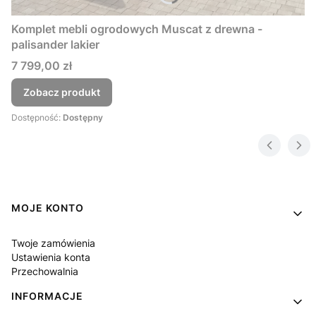
Komplet mebli ogrodowych Muscat z drewna -
palisander lakier
Cena
7 799,00 zł
Zobacz produkt
Dostępność:
Dostępny
Linki w stopce
MOJE KONTO
Twoje zamówienia
Ustawienia konta
Przechowalnia
INFORMACJE