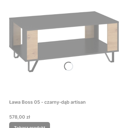
Ława Boss 05 - czarny-dąb artisan
Cena
578,00 zł
Zobacz produkt