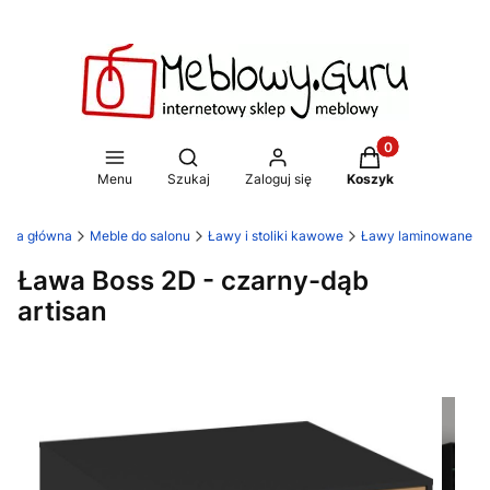
Produkty w koszy
Otwórz wyszukiwarkę
Menu
Szukaj
Zaloguj się
Koszyk
rona główna
Meble do salonu
Ławy i stoliki kawowe
Ławy laminowane
Ława Boss 2D - czarny-dąb
artisan