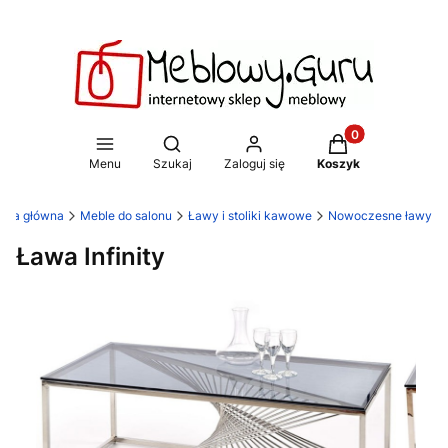
Produkty w koszy
Otwórz wyszukiwarkę
Menu
Szukaj
Zaloguj się
Koszyk
rona główna
Meble do salonu
Ławy i stoliki kawowe
Nowoczesne ławy
Ława Infinity