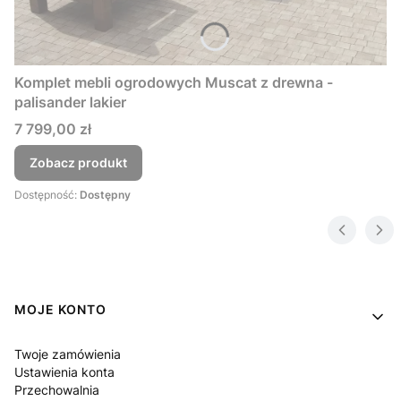
Komplet mebli ogrodowych Muscat z drewna -
palisander lakier
Cena
7 799,00 zł
Zobacz produkt
Dostępność:
Dostępny
Linki w stopce
MOJE KONTO
Twoje zamówienia
Ustawienia konta
Przechowalnia