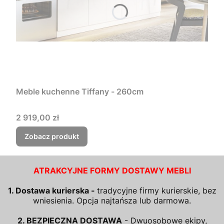
Meble kuchenne Tiffany - 260cm
Cena
2 919,00 zł
Zobacz produkt
ATRAKCYJNE FORMY DOSTAWY MEBLI
1. Dostawa kurierska -
tradycyjne firmy kurierskie, bez
wniesienia. Opcja najtańsza lub darmowa.
2. BEZPIECZNA DOSTAWA
- Dwuosobowe ekipy,