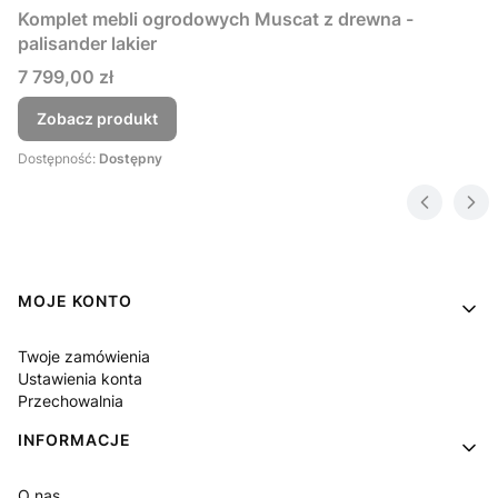
Komplet mebli ogrodowych Muscat z drewna -
palisander lakier
Cena
7 799,00 zł
Zobacz produkt
Dostępność:
Dostępny
Linki w stopce
MOJE KONTO
Twoje zamówienia
Ustawienia konta
Przechowalnia
INFORMACJE
O nas