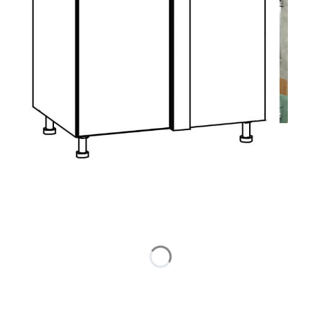
Wybierz wariant produktu:
Poszczególne warianty mogą różnić się ceną
*
Opcja dodatkowa
Wybierz
Negocjuj cenę. Wybierz opcję i obniż cenę
Opcjonalne