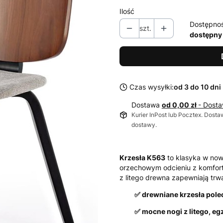
Ilość
Dostępno
szt.
dostępny
Czas wysyłki:
od 3 do 10 dni
Dostawa
od 0,00 zł
- Dosta
Kurier InPost lub Pocztex. Dosta
dostawy.
Krzesła K563
to klasyka w nowo
orzechowym odcieniu z komfort
z litego drewna zapewniają trw
✅ drewniane krzesła polec
✅ mocne nogi z litego, 