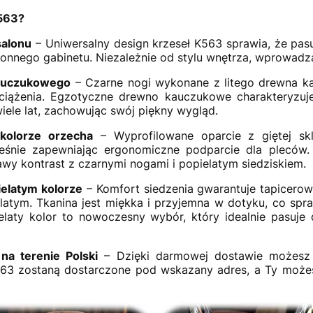
K563?
salonu
– Uniwersalny design krzeseł K563 sprawia, że pasuj
onnego gabinetu. Niezależnie od stylu wnętrza, wprowadzą 
kauczukowego
– Czarne nogi wykonane z litego drewna k
ciążenia. Egzotyczne drewno kauczukowe charakteryzuje 
iele lat, zachowując swój piękny wygląd.
kolorze orzecha
– Wyprofilowane oparcie z giętej skl
cześnie zapewniając ergonomiczne podparcie dla plecó
wy kontrast z czarnymi nogami i popielatym siedziskiem.
elatym kolorze
– Komfort siedzenia gwarantuje tapicerow
atym. Tkanina jest miękka i przyjemna w dotyku, co spr
elaty kolor to nowoczesny wybór, który idealnie pasuj
a terenie Polski
– Dzięki darmowej dostawie możesz
63 zostaną dostarczone pod wskazany adres, a Ty możesz