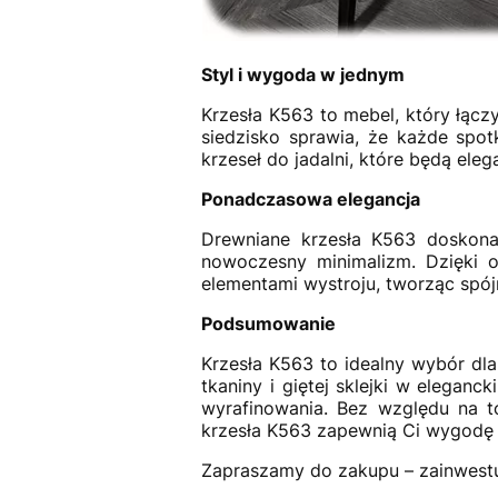
Styl i wygoda w jednym
Krzesła K563 to mebel, który łąc
siedzisko sprawia, że każde spotk
krzeseł do jadalni, które będą ele
Ponadczasowa elegancja
Drewniane krzesła K563 doskona
nowoczesny minimalizm. Dzięki o
elementami wystroju, tworząc spój
Podsumowanie
Krzesła K563 to idealny wybór dla 
tkaniny i giętej sklejki w elegan
wyrafinowania. Bez względu na to
krzesła K563 zapewnią Ci wygodę i
Zapraszamy do zakupu – zainwestuj