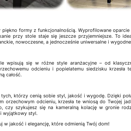
zy piękno formy z funkcjonalnością. Wyprofilowane oparci
anie przy stole staje się jeszcze przyjemniejsze. To idea
ganckie, nowoczesne, a jednocześnie uniwersalne i wygodne
le wpisują się w różne style aranżacyjne – od klasycz
rzechowemu odcieniu i popielatemu siedzisku krzesła te
ną całość.
tych, którzy cenią sobie styl, jakość i wygodę. Dzięki po
ckim orzechowym odcieniu, krzesła te wniosą do Twojej jada
, czy szykujesz się na kameralną kolację w gronie rodzi
 wyjątkowy styl.
 w jakość i elegancję, które odmienią Twój dom!