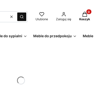
Produkty w kosz
Wyczyść
Szukaj
Ulubione
Zaloguj się
Koszyk
e do sypialni
Meble do przedpokoju
Meble ogrodowe
żnić się ceną
alne