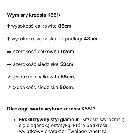
Wymiary krzesła K551:
⬆️
wysokość całkowita
85cm
,
⬆️ wysokość siedziska od podłogi
48cm
,
➡️ szerokość całkowita
62cm
,
➡️ szerokość siedziska
53cm
,
↗️ głębokość całkowita
58cm
,
↗️ głębokość siedziska
50cm
.
Dlaczego warto wybrać krzesła K551?
Ekskluzywny styl glamour:
Krzesła wyróżniają
się elegancką estetyką, która podkreśli
wyjątkowy charakter Twojego wnętrza.