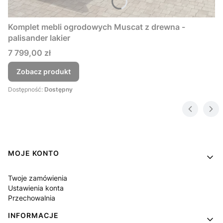
Komplet mebli ogrodowych Muscat z drewna -
palisander lakier
Cena
7 799,00 zł
Zobacz produkt
Dostępność:
Dostępny
Linki w stopce
MOJE KONTO
Twoje zamówienia
Ustawienia konta
Przechowalnia
INFORMACJE