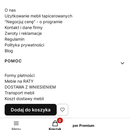
O nas
Użytkowanie mebli tapicerowanych
"Negocjuj cenę" - o programie
Kontakt i dane firmy
Zwroty i reklamacje
Regulamin
Polityka prywatności
Blog
POMOC
Formy płatności
Meble na RATY
DOSTAWA Z WNIESIENIEM
Transport mebli
Koszt dostawy mebli
Czas realizacji zamówienia
Dodaj do koszyka
Często zadawane pytania
Produkty w koszyku: 0. Zobacz szcz
Sklep internetowy
Shoper Premium
Menu
Koszyk