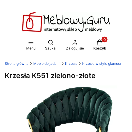
Produkty w koszy
Otwórz wyszukiwarkę
Menu
Szukaj
Zaloguj się
Koszyk
Strona główna
Meble do jadalni
Krzesła
Krzesła w stylu glamour
Krzesła K551 zielono-złote