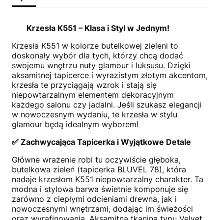
Krzesła K551 – Klasa i Styl w Jednym!
Krzesła K551 w kolorze butelkowej zieleni to
doskonały wybór dla tych, którzy chcą dodać
swojemu wnętrzu nuty glamour i luksusu. Dzięki
aksamitnej tapicerce i wyrazistym złotym akcentom,
krzesła te przyciągają wzrok i stają się
niepowtarzalnym elementem dekoracyjnym
każdego salonu czy jadalni. Jeśli szukasz elegancji
w nowoczesnym wydaniu, te krzesła w stylu
glamour będą idealnym wyborem!
✅ Zachwycająca Tapicerka i Wyjątkowe Detale
Główne wrażenie robi tu oczywiście głęboka,
butelkowa zieleń (tapicerka BLUVEL 78), która
nadaje krzesłom K551 niepowtarzalny charakter. Ta
modna i stylowa barwa świetnie komponuje się
zarówno z ciepłymi odcieniami drewna, jak i
nowoczesnymi wnętrzami, dodając im świeżości
oraz wyrafinowania. Aksamitna tkanina typu Velvet