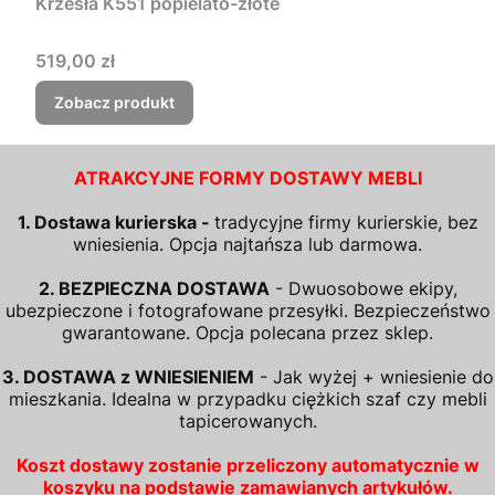
Krzesła K551 popielato-złote
Cena
519,00 zł
Zobacz produkt
ATRAKCYJNE FORMY DOSTAWY MEBLI
1. Dostawa kurierska -
tradycyjne firmy kurierskie, bez
wniesienia. Opcja najtańsza lub darmowa.
2. BEZPIECZNA DOSTAWA
- Dwuosobowe ekipy,
ubezpieczone i fotografowane przesyłki. Bezpieczeństwo
gwarantowane. Opcja polecana przez sklep.
3. DOSTAWA z WNIESIENIEM
- Jak wyżej + wniesienie do
mieszkania. Idealna w przypadku ciężkich szaf czy mebli
tapicerowanych.
Koszt dostawy zostanie przeliczony automatycznie w
koszyku na podstawie zamawianych artykułów.