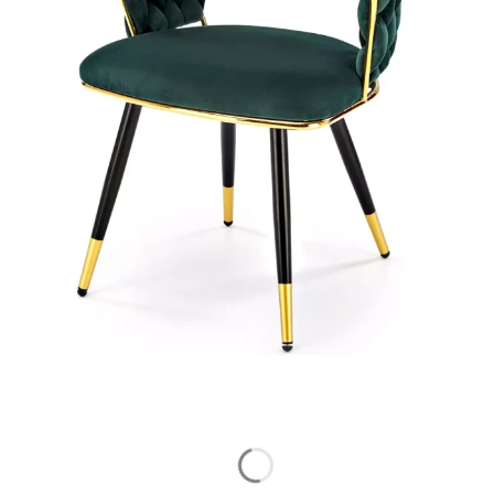
Wybierz wariant produktu:
Poszczególne warianty mogą różnić się ceną
Wybierz opcję rabatową
Opcjonalne