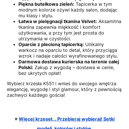
Piękna butelkowa zieleń:
Tapicerka w tym
modnym kolorze ożywi każdy salon, dodając
mu klasy i stylu.
Łatwa w pielęgnacji tkanina Velvet:
Aksamitna
tkanina zapewnia miękkość i komfort
użytkowania, a przy tym jest prosta do
utrzymania w czystości.
Oparcie z plecioną tapicerką:
Unikalny
warkocz na oparciu to detal, który przyciąga
wzrok i nadaje całości wyrafinowanego stylu.
Darmowa dostawa kurierska na terenie całej
Polski:
Zakup z wygodą – dostawa w cenie,
bez ukrytych opłat!
Wybierz krzesła K551 i wnieś do swojego wnętrza
elegancję, wygodę i styl glamour, który z pewnością
zachwyci każdego gościa!
⭐️
Więcej krzeseł... Przebieraj wybieraj! Setki
modeli, kolorów i stylów.