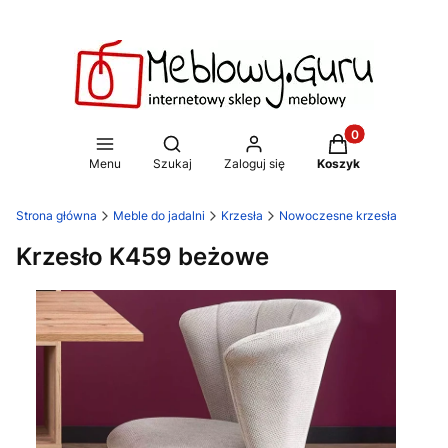
Produkty w koszy
Otwórz wyszukiwarkę
Menu
Szukaj
Zaloguj się
Koszyk
Strona główna
Meble do jadalni
Krzesła
Nowoczesne krzesła
Krzesło K459 beżowe