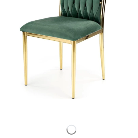
Wybierz wariant produktu:
Poszczególne warianty mogą różnić się ceną
Wybierz opcję rabatową
Opcjonalne