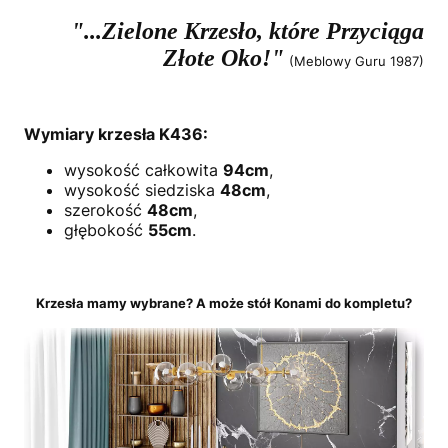
"...Zielone Krzesło, które Przyciąga
Złote Oko!"
(Meblowy Guru 1987)
Wymiary krzesła K436:
wysokość całkowita
94cm
,
wysokość siedziska
48cm
,
szerokość
48cm
,
głębokość
55cm
.
Krzesła mamy wybrane? A może stół Konami do kompletu?