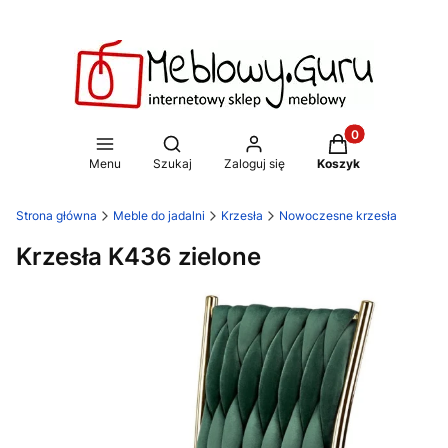
Produkty w koszy
Otwórz wyszukiwarkę
Menu
Szukaj
Zaloguj się
Koszyk
Strona główna
Meble do jadalni
Krzesła
Nowoczesne krzesła
Krzesła K436 zielone