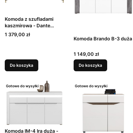
Komoda z szufladami
kaszmirowa - Dante
DT04 - 140cm
Cena
1 379,00 zł
Komoda Brando B-3 duża
Cena
1 149,00 zł
Do koszyka
Do koszyka
Gotowe do wysyłki
Gotowe do wysyłki
Komoda IM-4 Ira duża -