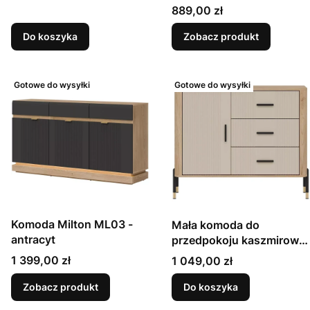
Cena
889,00 zł
Do koszyka
Zobacz produkt
Gotowe do wysyłki
Gotowe do wysyłki
Komoda Milton ML03 -
Mała komoda do
antracyt
przedpokoju kaszmirowa
- Dante DT03
Cena
Cena
1 399,00 zł
1 049,00 zł
Zobacz produkt
Do koszyka