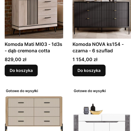
Komoda Mati MI03 - 1d3s
Komoda NOVA ks154 -
- dąb cremona cotta
czarna - 6 szuflad
Cena
Cena
829,00 zł
1 154,00 zł
Do koszyka
Do koszyka
Gotowe do wysyłki
Gotowe do wysyłki