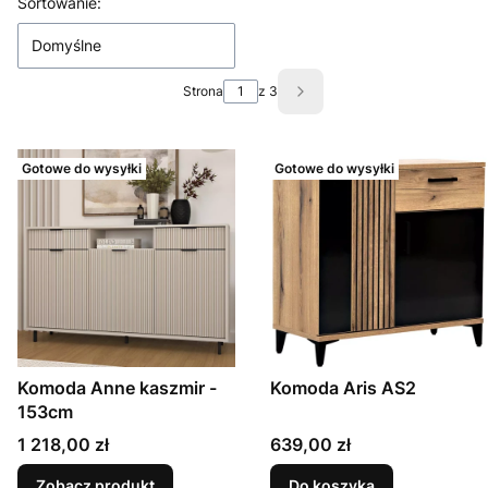
Lista produktów
Sortowanie:
Domyślne
Strona
z 3
Następne produkty
Gotowe do wysyłki
Gotowe do wysyłki
Komoda Anne kaszmir -
Komoda Aris AS2
153cm
Cena
Cena
1 218,00 zł
639,00 zł
Zobacz produkt
Do koszyka