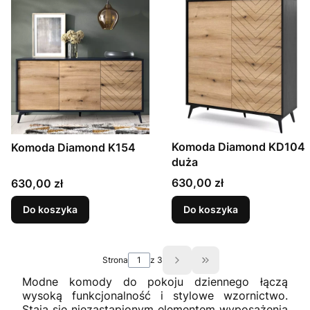
Komoda Diamond KD104
Komoda Diamond K154
duża
Cena
Cena
630,00 zł
630,00 zł
Do koszyka
Do koszyka
Strona
z 3
Przejdź do ostatniej s
Modne komody do pokoju dziennego łączą
wysoką funkcjonalność i stylowe wzornictwo.
Stają się niezastąpionym elementem wyposażenia