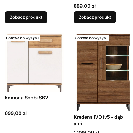
Cena
889,00 zł
Zobacz produkt
Zobacz produkt
Gotowe do wysyłki
Gotowe do wysyłki
Komoda Snobi SB2
Cena
699,00 zł
Kredens IVO iv5 - dąb
april
Cena
1 239,00 zł