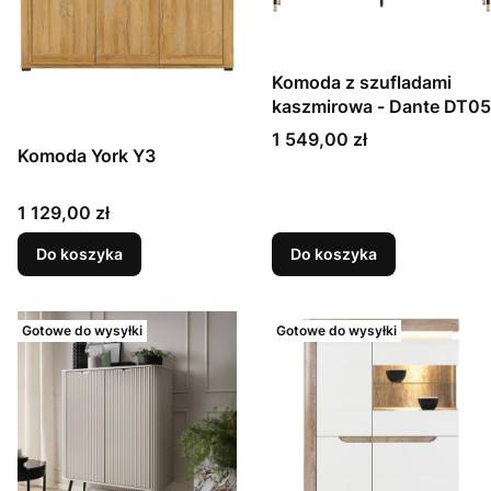
Komoda z szufladami
kaszmirowa - Dante DT05
Cena
1 549,00 zł
Komoda York Y3
Cena
1 129,00 zł
Do koszyka
Do koszyka
Gotowe do wysyłki
Gotowe do wysyłki