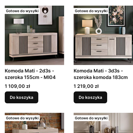
Gotowe do wysyłki
Gotowe do wysyłki
Komoda Mati - 2d3s -
Komoda Mati - 3d3s -
szeroka 155cm - MI04
szeroka komoda 183cm
Cena
Cena
1 109,00 zł
1 219,00 zł
Do koszyka
Do koszyka
Gotowe do wysyłki
Gotowe do wysyłki