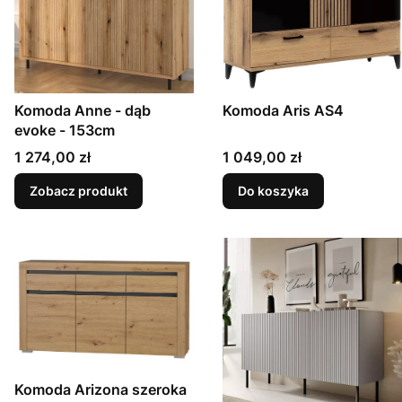
Komoda Anne - dąb
Komoda Aris AS4
evoke - 153cm
Cena
Cena
1 274,00 zł
1 049,00 zł
Zobacz produkt
Do koszyka
Komoda Arizona szeroka