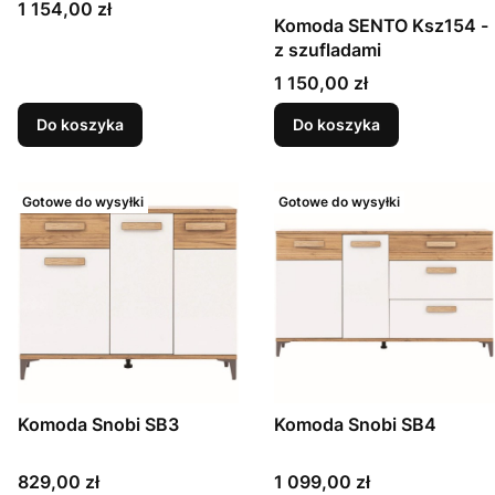
Cena
1 154,00 zł
Komoda SENTO Ksz154 -
z szufladami
Cena
1 150,00 zł
Do koszyka
Do koszyka
Gotowe do wysyłki
Gotowe do wysyłki
Komoda Snobi SB3
Komoda Snobi SB4
Cena
Cena
829,00 zł
1 099,00 zł