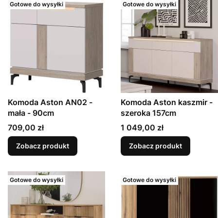
Gotowe do wysyłki
Gotowe do wysyłki
Komoda Aston AN02 -
Komoda Aston kaszmir -
mała - 90cm
szeroka 157cm
Cena
Cena
709,00 zł
1 049,00 zł
Zobacz produkt
Zobacz produkt
Gotowe do wysyłki
Gotowe do wysyłki