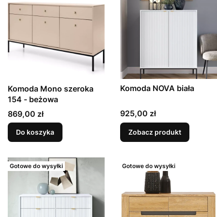
Komoda NOVA biała
Komoda Mono szeroka
154 - beżowa
Cena
Cena
925,00 zł
869,00 zł
Do koszyka
Zobacz produkt
Gotowe do wysyłki
Gotowe do wysyłki