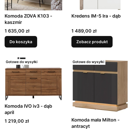
Komoda ZOVA K103 -
Kredens IM-5 Ira - dąb
kaszmir
Cena
Cena
1 635,00 zł
1 489,00 zł
Do koszyka
Zobacz produkt
Gotowe do wysyłki
Gotowe do wysyłki
Komoda IVO iv3 - dąb
april
Komoda mała Milton -
Cena
1 219,00 zł
antracyt