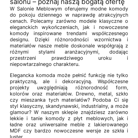
salonu – poznaj naszą bogatą ofertę
W Salonie Meblowym oferujemy modne komody
do pokoju dziennego w naprawdę atrakcyjnych
cenach. Polecamy zarówno modele klasyczne o
eleganckich wykończeniach, jak i nowoczesne
komody inspirowane trendami współczesnego
designu. Dzięki różnorodności wzornictwa i
materiałów nasze meble doskonale współgrają z
różnymi stylami aranżacyjnymi, dodając
przestrzeni prawdziwego uroku i
niepowtarzalnego charakteru.
Elegancka komoda może pełnić funkcję nie tylko
praktyczną, ale i dekoracyjną. Współczesne
projekty uwzględniają różnorodność form,
kolorów oraz materiałów. Drewno, metal, szkło
czy mieszanka tych materiałów? Podoba Ci się
styl klasyczny, skandynawski, industrialny, a może
glamour? W naszym sklepie znajdziesz zarówno
lekkie i tanie komody z płyt meblowych, jak i
ładne oraz uniwersalne meble z lakierowanego
MDF czy bardzo nowoczesne wersje ze szkła i
luster.