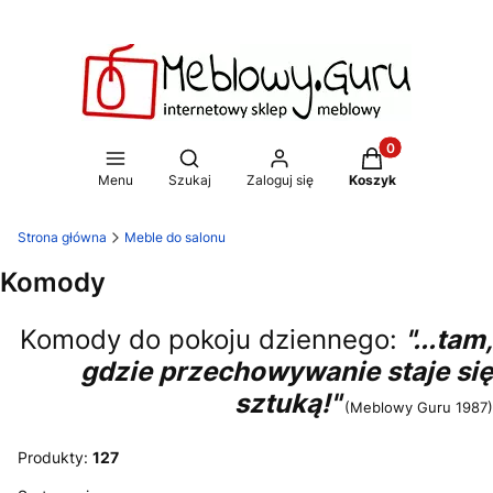
Produkty w koszy
Otwórz wyszukiwarkę
Menu
Szukaj
Zaloguj się
Koszyk
Strona główna
Meble do salonu
Komody
Komody do pokoju dziennego:
"...tam,
gdzie przechowywanie staje się
sztuką!"
(Meblowy Guru 1987)
Produkty:
127