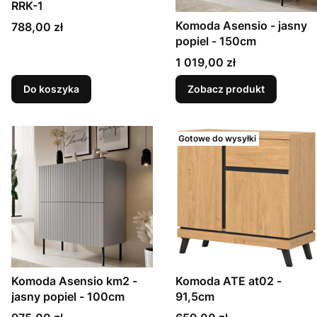
RRK-1
Komoda Asensio - jasny
Cena
788,00 zł
popiel - 150cm
Cena
1 019,00 zł
Do koszyka
Zobacz produkt
Gotowe do wysyłki
Komoda Asensio km2 -
Komoda ATE at02 -
jasny popiel - 100cm
91,5cm
Cena
Cena