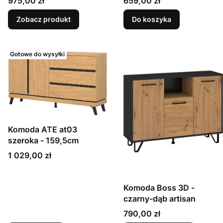
975,00 zł
659,00 zł
Zobacz produkt
Do koszyka
Gotowe do wysyłki
Komoda ATE at03
szeroka - 159,5cm
Cena
1 029,00 zł
Komoda Boss 3D -
czarny-dąb artisan
Cena
790,00 zł