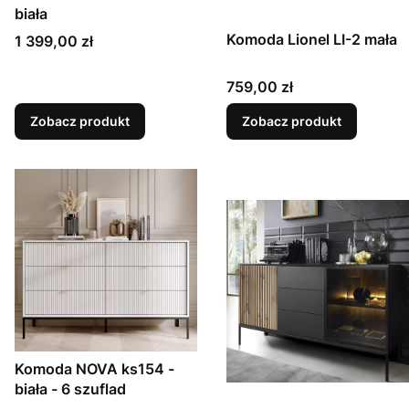
biała
Komoda Lionel LI-2 mała
Cena
1 399,00 zł
Cena
759,00 zł
Zobacz produkt
Zobacz produkt
Komoda NOVA ks154 -
biała - 6 szuflad